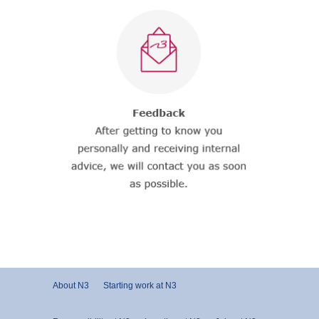
About N3
Starting work at N3