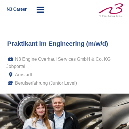
N3 Career
Praktikant im Engineering (m/w/d)
N3 Engine Overhaul Services GmbH & Co. KG
Jobportal
Arnstadt
Berufserfahrung (Junior Level)