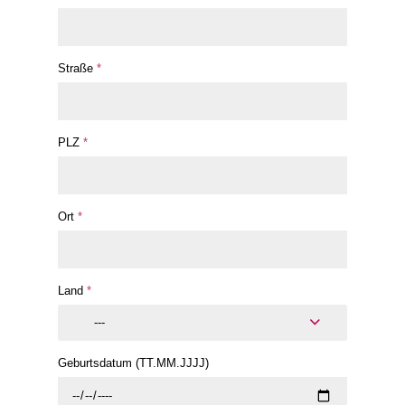
Straße
*
PLZ
*
Ort
*
Land
*
---
Geburtsdatum (TT.MM.JJJJ)